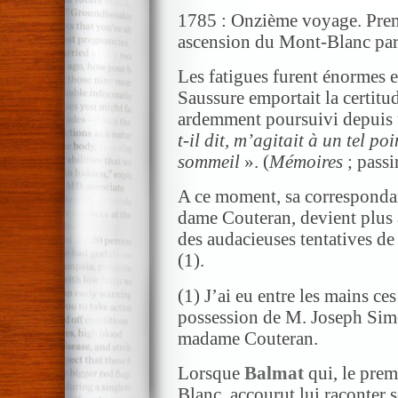
1785 : Onzième voyage. Premi
ascension du Mont-Blanc pa
Les fatigues furent énormes 
Saussure emportait la certitud
ardemment poursuivi depuis u
t-il dit, m’agitait à un tel po
sommeil
». (
Mémoires
; passi
A ce moment, sa correspondan
dame Couteran, devient plus ac
des audacieuses tentatives de
(1).
(1) J’ai eu entre les mains c
possession de M. Joseph Sim
madame Couteran.
Lorsque
Balmat
qui, le prem
Blanc, accourut lui raconter 