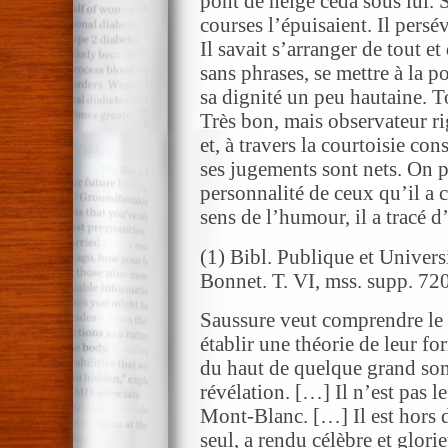
pont de neige céda sous lui. S
courses l’épuisaient. Il persé
Il savait s’arranger de tout et
sans phrases, se mettre à la p
sa dignité un peu hautaine. T
Très bon, mais observateur rig
et, à travers la courtoisie cons
ses jugements sont nets. On p
personnalité de ceux qu’il a c
sens de l’humour, il a tracé d
(1) Bibl. Publique et Univers
Bonnet. T. VI, mss. supp. 720
Saussure veut comprendre le 
établir une théorie de leur fo
du haut de quelque grand som
révélation. […] Il n’est pas le
Mont-Blanc. […] Il est hors 
seul, a rendu célèbre et glor