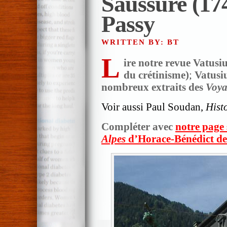
Saussure (17
Passy
WRITTEN BY: BT
L
ire notre revue Vatusi
du crétinisme)
;
Vatusiu
nombreux extraits des
Voya
Voir aussi Paul Soudan,
Hist
Compléter avec
notre page 
Alpes
d’Horace-Bénédict de