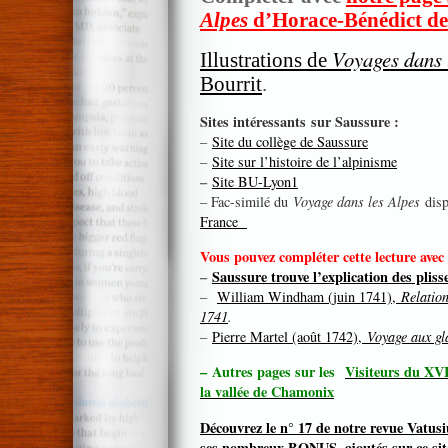
Alpes
d’Horace-Bénédict de
Voyages dans 
Illustrations de
Bourrit
.
Sites intéressants sur Saussure :
–
Site du collège de Saussure
–
Site sur l’histoire de l’alpinisme
–
Site BU-Lyon1
– Fac-similé du
Voyage dans les Alpes
disp
France
Vous pouvez compléter cette lecture avec 
–
Saussure trouve l’explication des plis
–
William Windham (juin 1741),
Relation
1741
.
–
Pierre Martel (août 1742),
Voyage aux gl
–
Autres pages sur les
Visiteurs du XVII
la vallée de Chamonix
Découvrez le n° 17 de notre revue Vatusi
ses nombreux BONUS, ajoutés sur ce sit