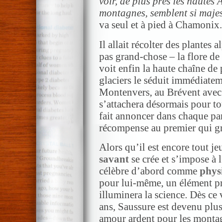
voir, de plus près le­s hautes
montagnes, semblent si maje
va seul et à pied à Chamonix.
Il allait récolter des plantes 
pas grand-chose – la flore d
voit enfin la haute chaîne de 
glaciers le séduit immédiatem
Montenvers, au Brévent avec 
s’attachera désormais pour tou
fait annoncer dans chaque par
récompense au premier qui g
Alors qu’il est encore tout je
savant
se crée et s’impose à l
célèbre d’abord comme
phys
pour lui-­même, un élément p
illuminera la science. Dès ce
ans, Saussure est devenu plu
amour ardent pour les monta