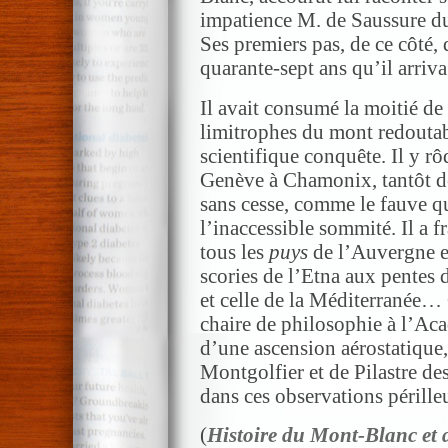
impatience M. de Saussure dut
Ses premiers pas, de ce côté, 
quarante-sept ans qu’il arriva
Il avait consumé la moitié de 
limitrophes du mont redoutabl
scientifique conquête. Il y rô
Genève à Chamonix, tantôt d
sans cesse, comme le fauve qu
l’inaccessible sommité. Il a f
tous les
puys
de l’Auvergne et
scories de l’Etna aux pentes d
et celle de la Méditerranée…
chaire de philosophie à l’Ac
d’une ascension aérostatique, 
Montgolfier et de Pilastre de
dans ces observations pérille
(
Histoire du Mont-Blanc et 