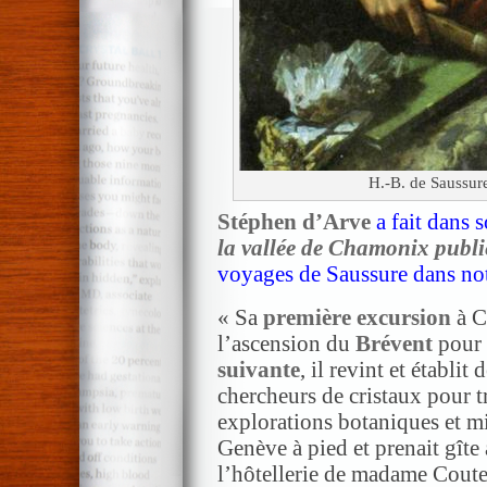
H.-B. de Saussur
Stéphen d’Arve
a fait dans 
la vallée de Chamonix publ
voyages de Saussure dans not
« Sa
première excursion
à C
l’ascension du
Brévent
pour 
suivante
, il revint et établit
chercheurs de cristaux pour 
explorations botaniques et mi
Genève à pied et prenait gîte
l’hôtellerie de madame Couter