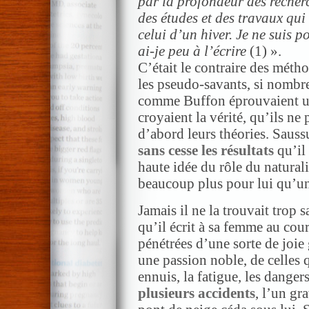
par la profondeur des recher
des études et des travaux qui
celui d’un hiver. Je ne suis p
ai-je peu à l’écrire
(1) ».
C’était le contraire des méth
les pseudo-savants, si nombre
comme Buffon éprouvaient une 
croyaient la vérité, qu’ils ne 
d’abord leurs théories. Saussu
sans cesse les résultats
qu’il 
haute idée du rôle du naturali
beaucoup plus pour lui qu’un
Jamais il ne la trouvait trop 
qu’il écrit à sa femme au cou
pénétrées d’une sorte de joie
une passion noble, de celles 
ennuis, la fatigue, les dangers
plusieurs accidents
, l’un gr