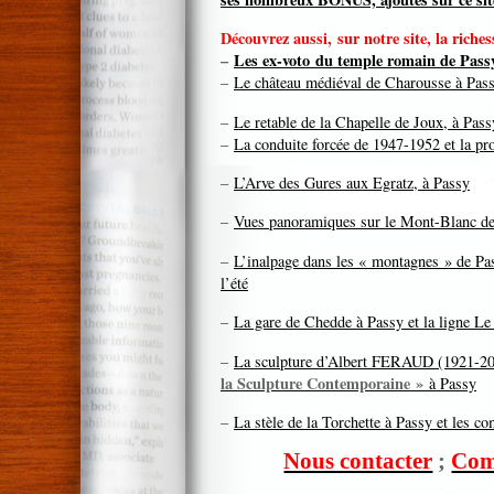
Découvrez aussi, sur notre site, la riche
–
Les ex-voto du temple romain de Pass
–
Le château médiéval de Charousse à Pas
–
Le retable de la Chapelle de Joux, à Pass
–
La conduite forcée de 1947-1952 et la pr
–
L’Arve des Gures aux Egratz, à Passy
–
Vues panoramiques sur le Mont-Blanc d
–
L’inalpage dans les « montagnes » de Pa
l’été
–
La gare de Chedde à Passy et la ligne L
–
La sculpture d’Albert FERAUD (1921-20
la Sculpture Contemporaine »
à Passy
–
La stèle de la Torchette à Passy et les
Nous contacter
;
Com