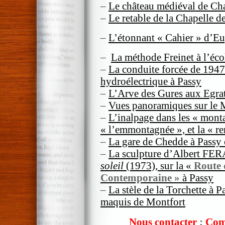
–
Le château médiéval de Ch
–
Le retable de la Chapelle d
–
L’étonnant « Cahier » d’Eu
–
La méthode Freinet à l’éc
–
La conduite forcée de 1947
hydroélectrique à Passy
–
L’Arve des Gures aux Egrat
–
Vues panoramiques sur le 
–
L’inalpage dans les « mont
« l’emmontagnée », et la « r
–
La gare de Chedde à Passy 
–
La sculpture d’Albert FE
soleil
(1973), sur la «
Route 
Contemporaine
»
à Passy
–
La stèle de la Torchette à 
maquis de Montfort
Nous contacter
;
Com