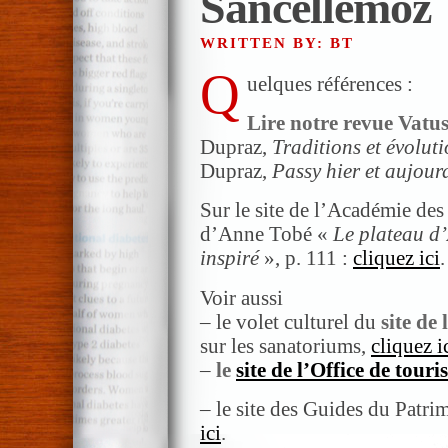
Sancellemoz
WRITTEN BY: BT
Q
uelques références :
Lire notre revue Vatus
Dupraz,
Traditions et évolut
Dupraz,
Passy hier et aujour
Sur le site de l’Académie des
d’Anne Tobé «
Le plateau d
inspiré
», p. 111 :
cliquez ici
.
Voir aussi
– le volet culturel du
site de
sur les sanatoriums,
cliquez i
–
le
site de l’Office de tour
– le site des Guides du Patri
ici
.