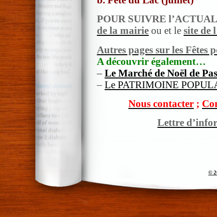
POUR SUIVRE l’ACTUAL
de la mairie
ou et le
site de
Autres pages sur les Fêtes 
A découvrir également…
–
Le Marché de Noël de Pas
–
Le PATRIMOINE POPULAI
Nous contacter
;
Com
Lettre d’info
© 2