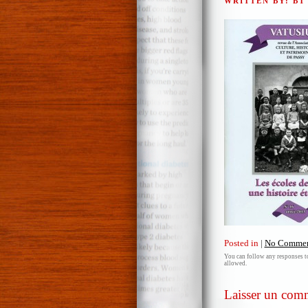
WRITTEN BY: B
Posted in
|
No Commen
You can follow any responses to
allowed.
Laisser un com