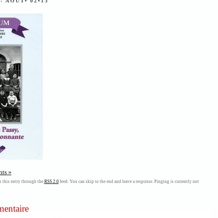
T
- AOÛT• 02•13
ts »
 this entry through the
RSS 2.0
feed. You can skip to the end and leave a response. Pinging is currently not
mentaire