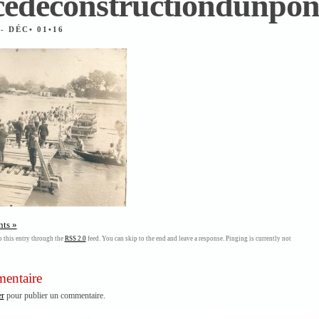
cedeconstructiondunpon
T
- DÉC• 01•16
ts »
 this entry through the
RSS 2.0
feed. You can skip to the end and leave a response. Pinging is currently not
mentaire
er
pour publier un commentaire.