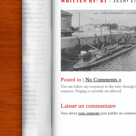
WRITTEN BY: BT
- JUIN• 1
Posted in
|
No Comments »
You can follow any responses to this entry through 
response. Pinging is currently not allowed.
Laisser un commentaire
Vous devez
vous connecter
pour publier un comment