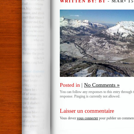
WRITTEN BY: BT
- MAR• 15
Posted in
|
No Comments »
You can follow any responses to this entry through 
response. Pinging is currently not allowed.
Laisser un commentaire
Vous devez
vous connecter
pour publier un comment