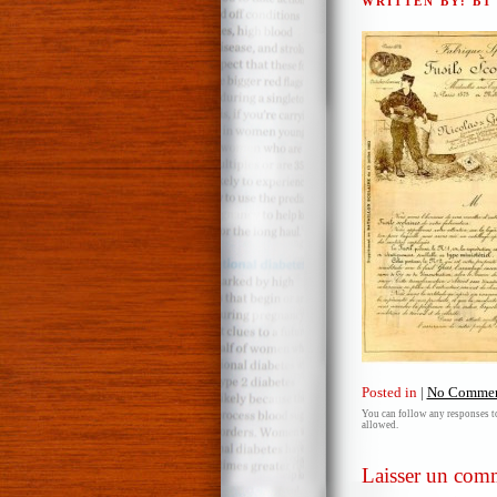
WRITTEN BY: B
Posted in
|
No Commen
You can follow any responses to
allowed.
Laisser un com