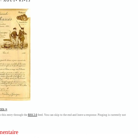
T
- AOÛT• 03•13
ts »
 this entry through the
RSS 2.0
feed. You can skip to the end and leave a response. Pinging is currently not
mentaire