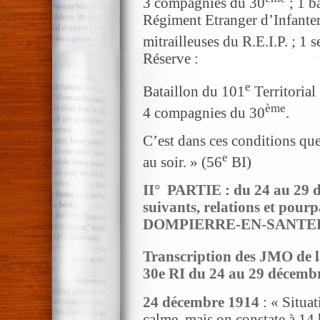
3 compagnies du 30
; 1 b
Régiment Etranger d’Infanteri
mitrailleuses du R.E.I.P. ; 1 
Réserve :
e
Bataillon du 101
Territorial
ème
4 compagnies du 30
.
C’est dans ces conditions que
e
au soir. » (56
BI)
II° PARTIE : du 24 au 29 d
suivants, relations et pou
DOMPIERRE-EN-SANT
Transcription des JMO de l
30e RI du 24 au 29 décemb
24 décembre 1914
: « Situat
calme, mais on constate à 14 