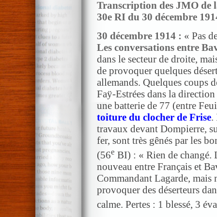
Transcription des JMO de l
30e RI du 30 décembre 191
30 décembre 1914 :
« Pas d
Les conversations entre Bav
dans le secteur de droite, mai
de provoquer quelques désert
allemands. Quelques coups de 
Faÿ-Estrées dans la direction
une batterie de 77 (entre Feu
toiture du clocher de Frise
.
travaux devant Dompierre, sur
fer, sont très gênés par les b
e
(56
BI) :
«
Rien de changé. 
nouveau entre Français et Bav
Commandant Lagarde, mais n’a
provoquer des déserteurs dans
calme. Pertes : 1 blessé, 3 é