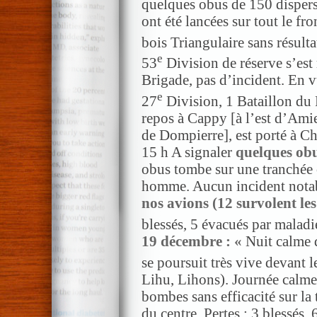
quelques obus de 150 dispers
ont été lancées sur tout le fro
bois Triangulaire sans résulta
e
53
Division de réserve s’est 
Brigade, pas d’incident. En v
e
27
Division, 1 Bataillon du 
repos à Cappy [à l’est d’Ami
de Dompierre], est porté à C
15 h A signaler
quelques ob
obus tombe sur une tranchée c
homme. Aucun incident notabl
nos avions (12 survolent le
blessés, 5 évacués par maladi
19 décembre : «
Nuit calme d
se poursuit très vive devant l
Lihu, Lihons). Journée calm
bombes sans efficacité sur la 
du centre. Pertes : 3 blessés,