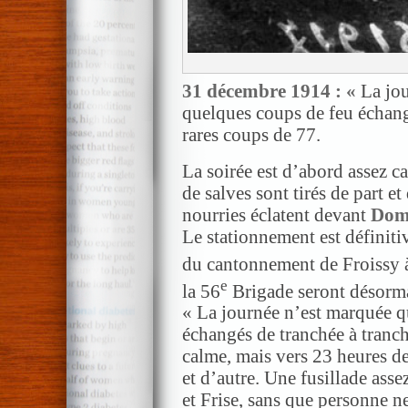
31 décembre 1914 : «
La jo
quelques coups de feu échang
rares coups de 77.
La soirée est d’abord assez c
de salves sont tirés de part et
nourries éclatent devant
Dom
Le stationnement est définiti
du cantonnement de Froissy à
e
la 56
Brigade seront désorma
« La journée n’est marquée q
échangés de tranchée à tranch
calme, mais vers 23 heures des
et d’autre. Une fusillade ass
et Frise, sans que personne ne