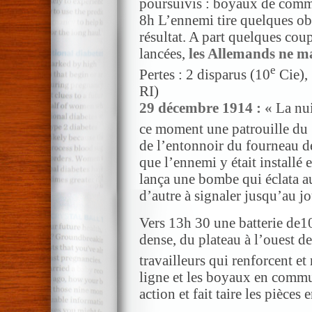
poursuivis : boyaux de commu
8h L’ennemi tire quelques obu
résultat. A part quelques cou
lancées,
les Allemands ne ma
e
Pertes : 2 disparus (10
Cie),
RI)
29 décembre 1914 : «
La nui
ce moment une patrouille du
de l’entonnoir du fourneau de
que l’ennemi y était installé e
lança une bombe qui éclata a
d’autre à signaler jusqu’au jo
Vers 13h 30 une batterie de1
dense, du plateau à l’ouest d
travailleurs qui renforcent et
ligne et les boyaux en commun
action et fait taire les pièces