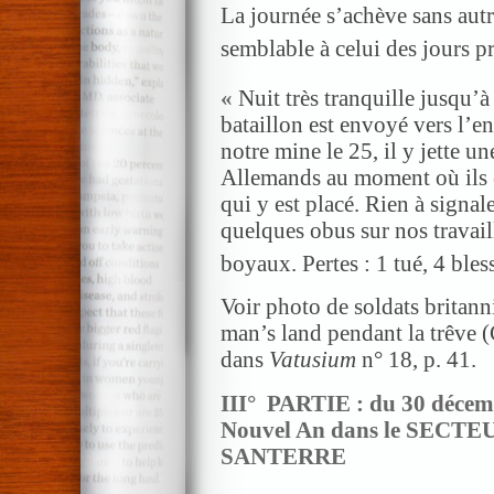
La journée s’achève sans autr
semblable à celui des jours p
«
Nuit très tranquille jusqu’
bataillon est envoyé vers l’e
notre mine le 25, il y jette u
Allemands au moment où ils ef
qui y est placé. Rien à signale
quelques obus sur nos travaill
boyaux. Pertes : 1 tué, 4 bles
Voir photo de soldats britan
man’s land pendant la trêve 
dans
Vatusium
n° 18, p. 41.
III° PARTIE : du 30 décemb
Nouvel An dans le SEC
SANTERRE