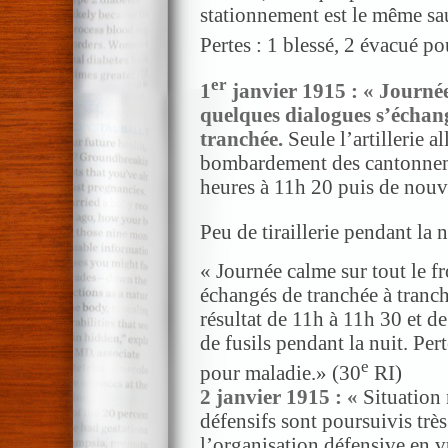
stationnement est le même sau
Pertes : 1 blessé, 2 évacué p
er
1
janvier 1915 : « Journée 
quelques dialogues s’échan
tranchée.
Seule l’artillerie 
bombardement des cantonne
heures à 11h 20 puis de nouv
Peu de tiraillerie pendant la n
« Journée calme sur tout le f
échangés de tranchée à tranc
résultat de 11h à 11h 30 et 
de fusils pendant la nuit. Pert
e
pour maladie.» (30
RI)
2 janvier 1915 : «
Situation
défensifs sont poursuivis trè
l’organisation défensive en v