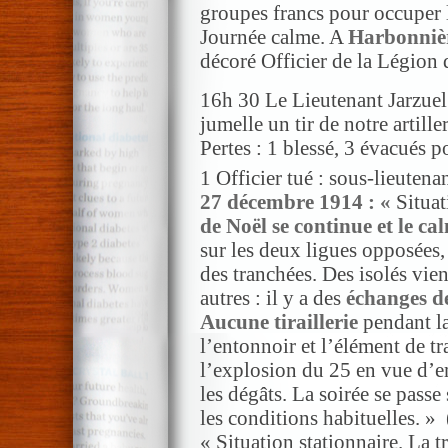
groupes francs pour occuper l
Journée calme. A
Harbonniè
décoré Officier de la Légion
16h 30 Le Lieutenant Jarzuel 
jumelle un tir de notre artille
Pertes : 1 blessé, 3 évacués p
1 Officier tué : sous-lieutena
27 décembre 1914 : «
Situat
de Noël se continue et le ca
sur les deux ligues opposées, 
des tranchées. Des isolés vien
autres : il y a des
échanges de
Aucune tiraillerie
pendant la 
l’entonnoir et l’élément de t
l’explosion du 25 en vue d’e
les dégâts. La soirée se pass
les conditions habituelles. »
« Situation stationnaire. La 