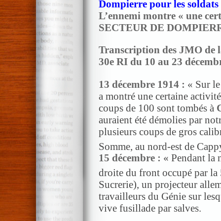
Dompierre pour les soldats 
L’ennemi
montre « une cert
SECTEUR DE DOMPIER
Transcription des JMO de l
30e RI du 10 au 23 décemb
13 décembre 1914 :
« Sur le
a montré une certaine activité
coups de 100 sont tombés à
auraient été démolies par notre 
plusieurs coups de gros calib
Somme, au nord-est de Cappy]
15 décembre : «
Pendant la 
droite du front occupé par la
Sucrerie), un projecteur all
travailleurs du Génie sur les
vive fusillade par salves.