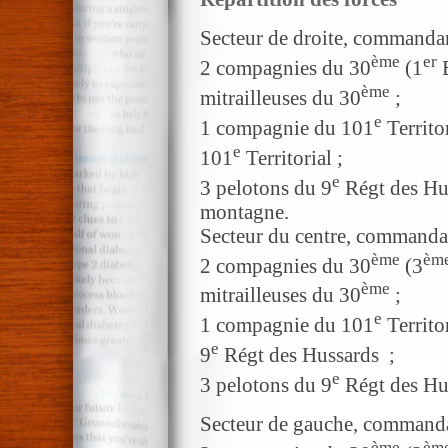
Secteur de droite, commanda
ème
er
2 compagnies du 30
(1
B
ème
mitrailleuses du 30
;
e
1 compagnie du 101
Territor
e
101
Territorial ;
e
3 pelotons du 9
Régt des Hus
montagne.
Secteur du centre, commanda
ème
èm
2 compagnies du 30
(3
ème
mitrailleuses du 30
;
e
1 compagnie du 101
Territor
e
9
Régt des Hussards ;
e
3 pelotons du 9
Régt des Hus
Secteur de gauche, command
ème
èm