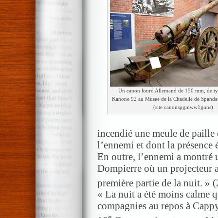
Un canon lourd Allemand de 150 mm, de ty
Kanone 92 au Musee de la Citadelle de Spandau
(site canonspgmww1guns)
incendié une meule de paille 
l’ennemi et dont la présence é
En outre, l’ennemi a montré u
Dompierre où un projecteur a
première partie de la nuit. » 
«
La nuit a été moins calme qu
compagnies au repos à Cappy o
e