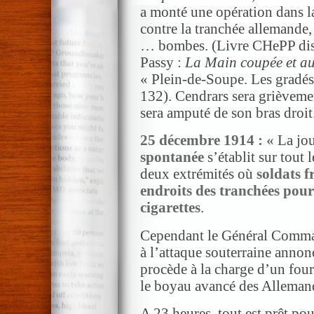
a monté une opération dans l
contre la tranchée allemande
… bombes. (Livre CHePP disp
Passy :
La Main coupée et aut
« Plein-de-Soupe. Les gradés
132). Cendrars sera grièveme
sera amputé de son bras droit
25 décembre 1914 : «
La jo
spontanée
s’établit sur tout
deux extrémités où
soldats f
endroits des tranchées pou
cigarettes
.
Cependant le Général Comman
à l’attaque souterraine annon
procède à la charge d’un fou
le boyau avancé des Alleman
A 23 heures, tout est prêt pou