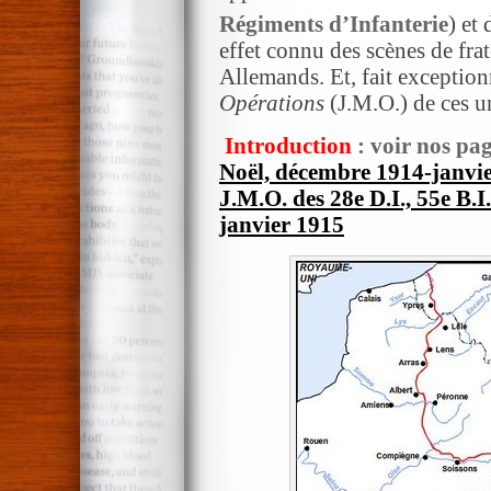
Régiments d’Infanterie
) et 
effet connu des scènes de frat
Allemands. Et, fait exception
Opérations
(J.M.O.) de ces u
Introduction
: voir nos pa
Noël, décembre 1914-janvi
J.M.O. des 28e D.I., 55e B.I
janvier 1915