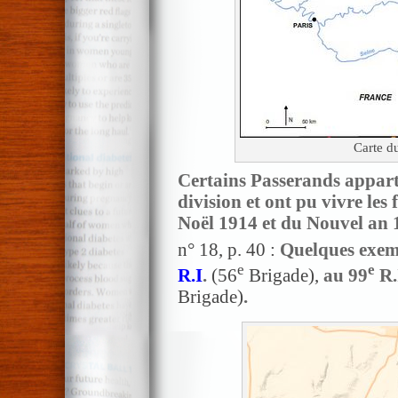
Carte d
Certains Passerands apparte
division
et ont pu vivre les 
Noël 1914 et du Nouvel an
n° 18, p. 40 :
Quelques exem
e
e
R.I
.
(56
Brigade),
au 99
R.I
Brigade)
.