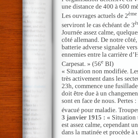
une distance de 400 à 600 mèt
ème
Les ouvrages actuels de 2
è
serviront le cas échéant de 3
Journée assez calme, quelque
côté allemand. De notre côté
batterie adverse signalée ver
ennemies entre la carrière d’
e
Carpesat. » (56
BI)
« Situation non modifiée. Les
très activement dans les secte
23h, commence une fusillade q
doit être due à un changemen
sont en face de nous. Pertes :
évacué pour maladie. Troupes 
3 janvier 1915 : «
Situation 
est assez calme, cependant un
dans la matinée et procède à 