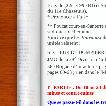
Brigade (
22e
et
99e RI
) et 56
du 11e Chasseurs
).
* Prononcer « Fa-i »
** Foucaucourt-en-Santerre es
sud-ouest de Péronne.
V
oici ce que les
Journaux de
unités relatent :
SECTEUR DE DOMPIERR
e
JMO de la 28
Division d’Inf
56e Brigade d’Infanterie, pa
pages 60-63 ; rien dans le J
I° PARTIE : Du 10 au 23 dé
mines et contre-mines
Que se passe-t-il dans les 