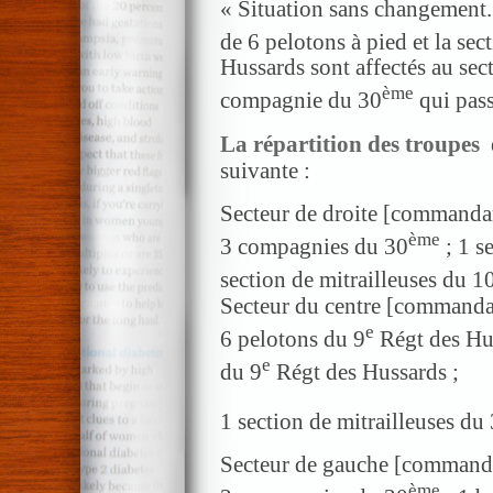
« Situation sans changement.
de 6 pelotons à pied et la sec
Hussards sont affectés au sec
ème
compagnie du 30
qui pass
La répartition des troupes
suivante :
Secteur de droite [commanda
ème
3 compagnies du 30
; 1 s
section de mitrailleuses du 1
Secteur du centre [commanda
e
6 pelotons du 9
Régt des Hus
e
du 9
Régt des Hussards ;
1 section de mitrailleuses du
Secteur de gauche [commanda
ème