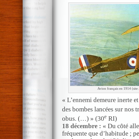
Avion français en 1914 (sit
«
L’ennemi demeure inerte et 
des bombes lancées sur nos t
e
obus. (…) » (30
RI)
18 décembre : «
Du côté alle
fréquente que d’habitude ; p