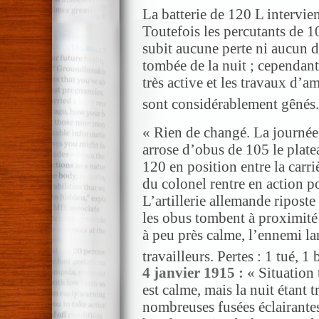
La batterie de 120 L intervient
Toutefois les percutants de 10
subit aucune perte ni aucun dé
tombée de la nuit ; cependant
très active et les travaux d’a
sont considérablement gênés.
« Rien de changé. La journée
arrose d’obus de 105 le platea
120 en position entre la car
du colonel rentre en action po
L’artillerie allemande riposte 
les obus tombent à proximit
à peu près calme, l’ennemi l
travailleurs. Pertes : 1 tué, 1
4 janvier 1915 : «
Situation 
est calme, mais la nuit étant 
nombreuses fusées éclairante