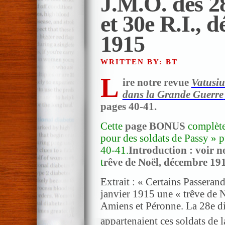
J.M.O. des 28
et 30e R.I., d
1915
WRITTEN BY: BT
L
ire notre revue
Vatusi
dans la Grande Guerre
pages 40-41.
Cette
page BONUS
complète 
pour des soldats de Passy » 
40-41.
Introduction : voir n
t
rêve de Noël, décembre 19
Extrait : « Certains Passera
janvier 1915 une « trêve de 
Amiens et Péronne. La 28e div
appartenaient ces soldats de l