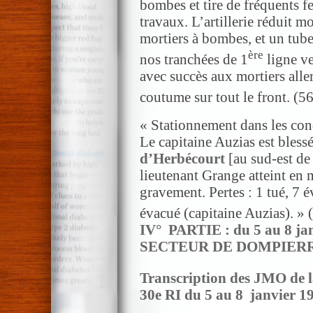
bombes et tire de fréquents f
travaux. L’artillerie réduit 
mortiers à bombes, et un tube
ère
nos tranchées de 1
ligne ve
avec succès aux mortiers alle
coutume sur tout le front. (5
« Stationnement dans les co
Le capitaine Auzias est blessé
d’Herbécourt
[au sud-est de 
lieutenant Grange atteint en 
gravement. Pertes : 1 tué, 7 
évacué (capitaine Auzias). » 
IV° PARTIE : du 5 au 8 janv
SECTEUR DE DOMPIER
Transcription des JMO de l
30e RI du 5 au 8 janvier 1