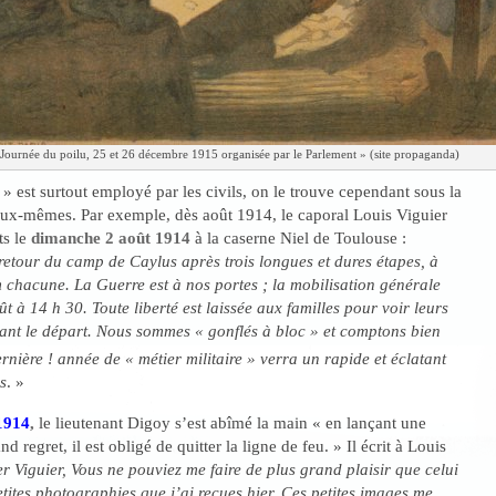
 Journée du poilu, 25 et 26 décembre 1915 organisée par le Parlement » (site propaganda)
» est surtout employé par les civils, on le trouve cependant sous la
eux-mêmes. Par exemple, dès août 1914, le caporal Louis Viguier
ts le
dimanche 2 août 1914
à la caserne Niel de Toulouse :
tour du camp de Caylus après trois longues et dures étapes, à
 chacune. La Guerre est à nos portes ; la mobilisation générale
ût à 14 h 30. Toute liberté est laissée aux familles pour voir leurs
ant le départ. Nous sommes « gonflés à bloc » et comptons bien
nière ! année de « métier militaire » verra un rapide et éclatant
s
. »
1914
,
le lieutenant Digoy s’est abîmé la main « en lançant une
 regret, il est obligé de quitter la ligne de feu. » Il écrit à Louis
 Viguier, Vous ne pouviez me faire de plus grand plaisir que celui
tites photographies que j’ai reçues hier. Ces petites images me