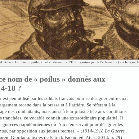
Affiche « Journée du poilu, 25 et 26 décembre 1915 organisée par le Parlement » (site lefigaro.fr
ce nom de « poilus » donnés aux
14-18 ?
 est peu utilisé par les soldats français pour se désigner entre eux,
argement recette dans la presse et à l’arrière. Se référant à la
age des combattants, mais aussi à leur pilosité liée aux conditions
s tranchées, ce vocable connaît une extraordinaire popularité. Il
s
guerres napoléoniennes
où l’on s’en servait pour désigner les
ntés, par opposition aux jeunes recrues. » (
1914-1918 La Guerre
aurent Giordano, textes de Patrick Facon, éd. Atlas, 2013, p. 79)