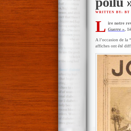
poilu 
WRITTEN BY: BT
L
ire notre re
Guerre
»
, 1
A l’occasion de la
affiches ont été diff