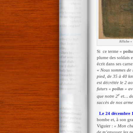
Affiche «
Si ce terme «
poilu
plume des soldats 
écrit dans ses carne
«
Nous sommes de re
pied, de 35 à 40 km
est décrétée le 2 ao
futurs «
poilus
» av
e
que notre 2
et… der
succès de nos arme
Le 24 décembre 
bombe et, à son grand
Viguier :
« Mon cher
de m’envoyer les pe