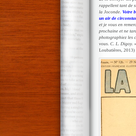
rappellent tant de 
la Joconde.
Votre b
un air de circonsta
et je vous en remer
prochaine et ne tar
photographiez les c
vous. C. L. Digoy.
»
Loubatières, 2013)