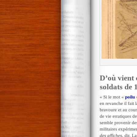
D’où vient 
soldats de 
« Si le mot «
poilu
»
en revanche il fait l
bravoure et au cour
de vie erratiques de
semble provenir de
militaires expérime
des affiches
, dir. L